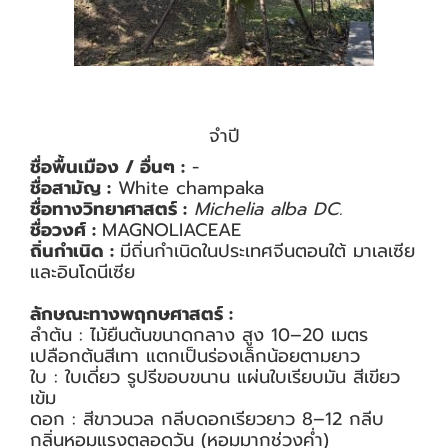
จำปี
ชื่อพื้นเมือง / อื่นๆ :
-
ชื่อสามัญ :
White champaka
ชื่อทางวิทยาศาสตร์ :
Michelia alba DC.
ชื่อวงศ์ :
MAGNOLIACEAE
ถิ่นกำเนิด :
มีถิ่นกำเนิดในประเทศจีนตอนใต้ มาเลเซีย
และอินโดนีเซีย
ลักษณะทางพฤกษศาสตร์ :
ลำต้น : ไม้ยืนต้นขนาดกลาง สูง 10–20 เมตร
เปลือกต้นสีเทา แตกเป็นร่องเล็กน้อยตามยาว
ใบ : ใบเดี่ยว รูปรีขอบขนาน แผ่นใบเรียบมัน สีเขียว
เข้ม
ดอก : สีขาวนวล กลีบดอกเรียวยาว 8–12 กลีบ
กลิ่นหอมแรงตลอดวัน (หอมมากช่วงค่ำ)