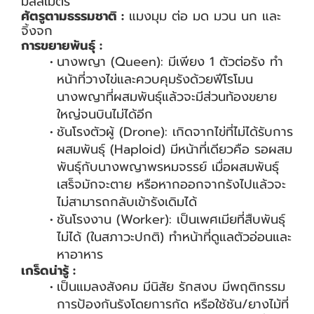
มิลลิเมตร
ศัตรูตามธรรมชาติ :
แมงมุม ต่อ มด มวน นก และ
จิ้งจก
การขยายพันธุ์ :
นางพญา (Queen): มีเพียง 1 ตัวต่อรัง ทำ
หน้าที่วางไข่และควบคุมรังด้วยฟีโรโมน
นางพญาที่ผสมพันธุ์แล้วจะมีส่วนท้องขยาย
ใหญ่จนบินไม่ได้อีก
ชันโรงตัวผู้ (Drone): เกิดจากไข่ที่ไม่ได้รับการ
ผสมพันธุ์ (Haploid) มีหน้าที่เดียวคือ รอผสม
พันธุ์กับนางพญาพรหมจรรย์ เมื่อผสมพันธุ์
เสร็จมักจะตาย หรือหากออกจากรังไปแล้วจะ
ไม่สามารถกลับเข้ารังเดิมได้
ชันโรงงาน (Worker): เป็นเพศเมียที่สืบพันธุ์
ไม่ได้ (ในสภาวะปกติ) ทำหน้าที่ดูแลตัวอ่อนและ
หาอาหาร
เกร็ดน่ารู้ :
เป็นแมลงสังคม มีนิสัย รักสงบ มีพฤติกรรม
การป้องกันรังโดยการกัด หรือใช้ชัน/ยางไม้ที่