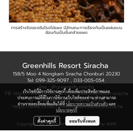
การสร้างรังของชันโรงไข่แผง มีลักษณะการเรียงกันเป็นแผ่นแบน
ซ้อนกันเป็นชั้นคล้ายแผง
Greenhills Resort Siracha
158/5 Moo 4 Nongkam Siracha Chonburi 20230
Tel: 099-325-9097 , 033-005-054
line : @greenhills.siracha
เว็บไซต์นี้มีการใช้งานคุกกี้ เพื่อเพิ่มประสิทธิภาพและ
FB: https://www.facebook.com/greenhillsresort.siracha
ประสบการณ์ที่ดีในการใช้งานเว็บไซต์ของท่าน ท่านสามารถ
IG : greenhillsresort.siracha TikTok
อ่านรายละเอียดเพิ่มเติมได้ที่
นโยบายความเป็นส่วนตัว
และ
: https://www.tiktok.com/@greenhillsresortsiracha
นโยบายคุกกี้
ตั้งค่าคุกกี้
ยอมรับทั้งหมด
Copyright | All Rights Reserved | Powered by MWE
Powered By
MakeWebEasy