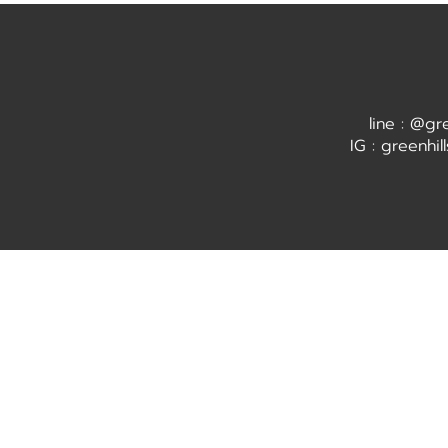
line : @gr
IG : greenhil