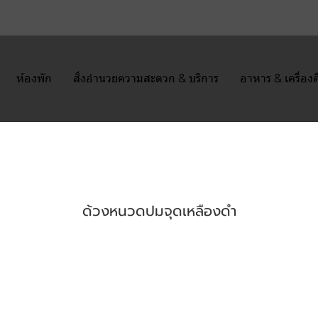
ห้องพัก
สิ่งอำนวยความสะดวก & บริการ
อาหาร & เครื่องด
ด้วงหนวดปมจุดเหลืองดำ