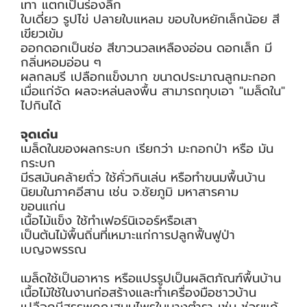
เทา แตกเป็นร่องลึก
ใบเดี่ยว รูปไข่ ปลายใบแหลม ขอบใบหยักเล็กน้อย สี
เขียวเข้ม
ออกดอกเป็นช่อ สีขาวนวลเหลืองอ่อน ดอกเล็ก มี
กลิ่นหอมอ่อน ๆ
ผลกลมรี เปลือกแข็งมาก ขนาดประมาณลูกมะกอก
เมื่อแก่จัด ผลจะหล่นลงพื้น สามารถทุบเอา "เมล็ดใน"
ไปกินได้
จุดเด่น
เมล็ดในของผลกระบก เรียกว่า มะกอกป่า หรือ มัน
กระบก
มีรสมันคล้ายถั่ว ใช้คั่วกินเล่น หรือทำขนมพื้นบ้าน
นิยมในภาคอีสาน เช่น จ.ชัยภูมิ มหาสารคาม
ขอนแก่น
เนื้อไม้แข็ง ใช้ทำเฟอร์นิเจอร์หรือเสา
เป็นต้นไม้พื้นถิ่นที่เหมาะแก่การปลูกฟื้นฟูป่า
เบญจพรรณ
เมล็ดใช้เป็นอาหาร หรือแปรรูปเป็นผลิตภัณฑ์พื้นบ้าน
เนื้อไม้ใช้ในงานก่อสร้างและทำเครื่องมือชาวบ้าน