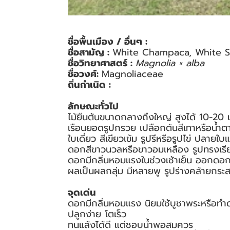
ชื่อพื้นเมือง / อื่นๆ :
ชื่อสามัญ :
White Champaca, White 
ชื่อวิทยาศาสตร์ :
Magnolia × alba
ชื่อวงศ์:
Magnoliaceae
ถิ่นกำเนิด :
ลักษณะทั่วไป
ไม้ยืนต้นขนาดกลางถึงใหญ่ สูงได้ 10-20 
เรือนยอดรูปกรวย เปลือกต้นสีเทาหรือน้ำต
ใบเดี่ยว สีเขียวเข้ม รูปรีหรือรูปไข่ ปลาย
ดอกสีขาวนวลหรือขาวอมเหลือง รูปทรงเรี
ดอกมีกลิ่นหอมแรงในช่วงเช้าเย็น ออกดอ
ผลเป็นผลกลุ่ม มีหลายพู รูปร่างคล้ายกระ
จุดเด่น
ดอกมีกลิ่นหอมแรง นิยมใช้บูชาพระหรือทำ
ปลูกง่าย โตเร็ว
ทนแล้งได้ดี แต่ชอบน้ำพอสมควร