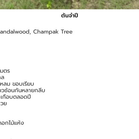
ต้นจำปี
Sandalwood, Champak Tree
เมตร
าล
ใบแหลม ขอบเรียบ
ยวซ้อนกันหลายกลีบ
กเกือบตลอดปี
สวย
ดอกไม้แห้ง