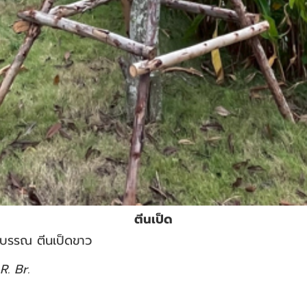
ตีนเป็ด
รรณ ตีนเป็ดขาว
R. Br.