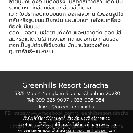
ลำต้นมักบิดงอ ไม่ตั้งตรง เปลือกสีเทาคล้ำ แตกเป็น
ร่องตื้นๆ กิ่งอ่อนมีขนละเอียดสีน้ำตาล
ใบ : ใบประกอบแบบขนนก ออกสลับกัน ใบยอดรูปไข่
กลับหรือรูปขนมเปียกปูน แผ่นใบหนา หลังใบเกลี้ยง
ท้องใบมีขนนุ่ม
ดอก : ออกเป็นช่อตามกิ่งก้านและปลายกิ่ง ดอกมีสี
ส้มหรือแสดสดใส ทรงดอกคล้ายดอกถั่ว กลีบรอง
ดอกเป็นรูปถ้วยสีเขียวเข้ม มักบานในช่วงเดือน
กุมภาพันธ์–เมษายน
Greenhills Resort Siracha
158/5 Moo 4 Nongkam Siracha Chonburi 20230
Tel: 099-325-9097 , 033-005-054
line : @greenhills.siracha
FB: https://www.facebook.com/greenhillsresort.siracha
เว็บไซต์นี้มีการใช้งานคุกกี้ เพื่อเพิ่มประสิทธิภาพและ
IG : greenhillsresort.siracha TikTok
ประสบการณ์ที่ดีในการใช้งานเว็บไซต์ของท่าน ท่านสามารถ
: https://www.tiktok.com/@greenhillsresortsiracha
อ่านรายละเอียดเพิ่มเติมได้ที่
นโยบายความเป็นส่วนตัว
และ