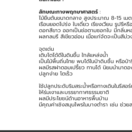
ลักษณะทางพฤกษาศาสตร์
:
ไม้ยืนต้นขนาดกลาง สูงประมาณ 8-15 เมต
เรือนยอดโปร่ง ใบเดี่ยว เรียงเวียน รูปรีหร
ดอกสีขาว ออกเป็นช่อตามซอกใบ มีกลิ่นห
ผลกลมรี สีเขียวอ่อน เมื่อแก่จัดจะเป็นสีม่ว
จุดเด่น
เติบโตได้ดีในดินชื้น ใกล้แหล่งน้ำ
เป็นไม้พื้นถิ่นไทย พบได้ในป่าดิบชื้น หรือป่าร
ผลมีรสฝาดอมเปรี้ยว ทานได้ นิยมนำมาดอ
ปลูกง่าย โตเร็ว
ใช้ปลูกประดับริมสระน้ำหรือทางเดินในรีสอ
ให้ร่มเงาและบรรยากาศธรรมชาติ
ผลมีประโยชน์ด้านอาหารพื้นบ้าน
มีคุณค่าเชิงสมุนไพรในบางตำรา เช่น ช่วยล