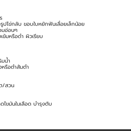
ร
ือรูปไข่กลับ ขอบใบหยักฟันเลื่อยเล็กน้อย
อมอ่อนๆ
งเข้มหรือดำ ผิวเรียบ
ิมน้ำ
งหรือตำส้มตำ
ร์ต/สวน
ดไขมันในเลือด บำรุงตับ