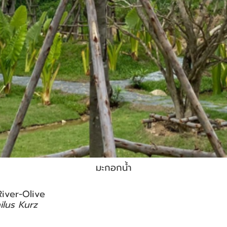
มะกอกน้ำ
iver-Olive
ilus Kurz