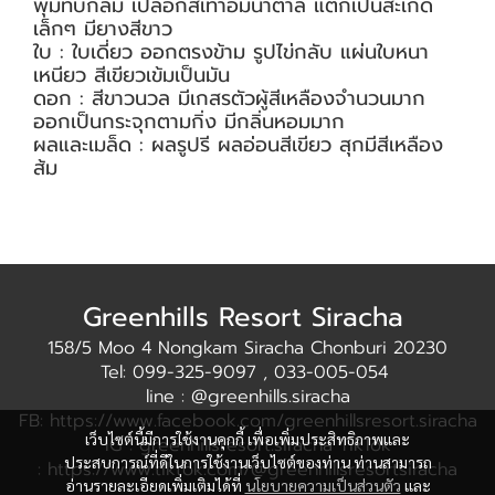
พุ่มทึบกลม เปลือกสีเทาอมน้ำตาล แตกเป็นสะเก็ด
เล็กๆ มียางสีขาว
ใบ : ใบเดี่ยว ออกตรงข้าม รูปไข่กลับ แผ่นใบหนา
เหนียว สีเขียวเข้มเป็นมัน
ดอก : สีขาวนวล มีเกสรตัวผู้สีเหลืองจำนวนมาก
ออกเป็นกระจุกตามกิ่ง มีกลิ่นหอมมาก
ผลและเมล็ด : ผลรูปรี ผลอ่อนสีเขียว สุกมีสีเหลือง
ส้ม
Greenhills Resort Siracha
158/5 Moo 4 Nongkam Siracha Chonburi 20230
Tel: 099-325-9097 , 033-005-054
line : @greenhills.siracha
FB: https://www.facebook.com/greenhillsresort.siracha
เว็บไซต์นี้มีการใช้งานคุกกี้ เพื่อเพิ่มประสิทธิภาพและ
IG : greenhillsresort.siracha TikTok
ประสบการณ์ที่ดีในการใช้งานเว็บไซต์ของท่าน ท่านสามารถ
: https://www.tiktok.com/@greenhillsresortsiracha
อ่านรายละเอียดเพิ่มเติมได้ที่
นโยบายความเป็นส่วนตัว
และ