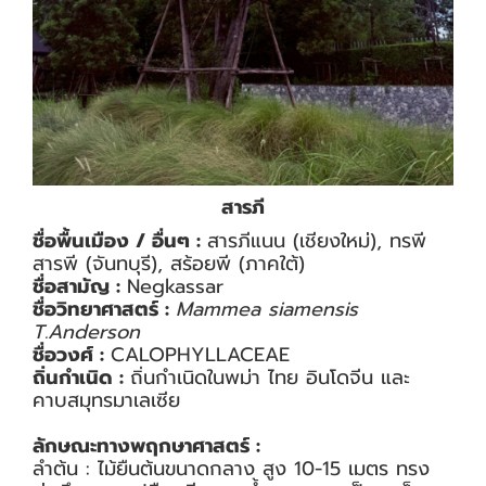
สารภี
ชื่อพื้นเมือง / อื่นๆ :
สารภีแนน (เชียงใหม่), ทรพี
สารพี (จันทบุรี), สร้อยพี (ภาคใต้)
ชื่อสามัญ :
Negkassar
ชื่อวิทยาศาสตร์ :
Mammea siamensis
T.Anderson
ชื่อวงศ์ :
CALOPHYLLACEAE
ถิ่นกำเนิด :
ถิ่นกำเนิดในพม่า ไทย อินโดจีน และ
คาบสมุทรมาเลเซีย
ลักษณะทางพฤกษาศาสตร์ :
ลำต้น : ไม้ยืนต้นขนาดกลาง สูง 10-15 เมตร ทรง