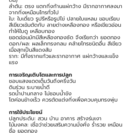
ลำต้น: ตรง แตกกิ่งก้านแผ่กว้าง มีรากอากาศลงมา
จากกิ่งเหมือนไทรทั่วไป
ใบ: ใบเดี่ยว รูปรีหรือรูปไข่ ปลายใบแหลม ขอบเรียบ
สีเขียวเข้มตัดกับ ลายด่างเหลืองทอง หรือเขียวอ่อน
ทำให้ใบดู เหลือบทอง
ยอดอ่อนมักมีสีเหลืองทองชัด จึงเรียกว่า ยอดทอง
ดอก/ผล: ผลเล็กทรงกลม คล้ายไทรชนิดอื่น สีเขียว
เมื่อสุกเป็นสีแดงส้ม
ราก: มีทั้งรากแก้วและรากอากาศ แผ่กว้างและแข็ง
แรง
การเจริญเติบโตและการปลูก
ชอบแสงแดดเต็มวันถึงครึ่งวัน
ดินร่วน ระบายน้ำดี
รดน้ำปานกลาง ไม่ชอบน้ำขัง
โตค่อนข้างเร็ว ควรตัดแต่งกิ่งเพื่อควบคุมทรงพุ่ม
การใช้ประโยชน์
ปลูกประดับ: สวน บ้าน อาคาร สร้างร่มเงา
ไม้มงคล: เชื่อว่าช่วยเสริมความมั่งคั่ง ร่ำรวย เหมือน
ชื่อ ยอดทอง