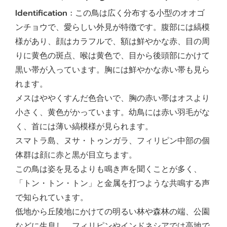
Identification :
この鳥は広く分布する小型のオオゴ
ンチョウで、愛らしい外見が特徴です。腹部には縞模
様があり、顔はカラフルで、額は鮮やかな赤、目の周
りに黄色の斑点、喉は黄色で、目から後頭部にかけて
黒い帯が入っています。胸には鮮やかな赤い帯も見ら
れます。
メスはややくすんだ色合いで、胸の赤い帯はオスより
小さく、黄色がかっています。幼鳥には赤い羽毛がな
く、首には薄い縞模様が見られます。
スマトラ島、ヌサ・トゥンガラ、フィリピン中部の個
体群は顔に赤と黒が目立ちます。
この鳥は姿を見るよりも鳴き声を聞くことが多く、
「トン・トン・トン」と金属を打つような共鳴する声
で知られています。
低地から丘陵地にかけての明るい林や森林の端、公園
などに生息し、フィリピンやインドネシアでは高地で