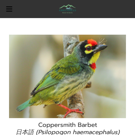
Coppersmith Barbet
日本語 (Psilopogon haemacephalus)